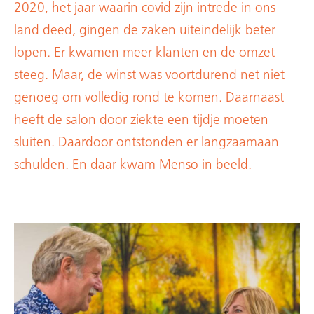
2020, het jaar waarin covid zijn intrede in ons
land deed, gingen de zaken uiteindelijk beter
lopen. Er kwamen meer klanten en de omzet
steeg. Maar, de winst was voortdurend net niet
genoeg om volledig rond te komen. Daarnaast
heeft de salon door ziekte een tijdje moeten
sluiten. Daardoor ontstonden er langzaamaan
schulden. En daar kwam Menso in beeld.