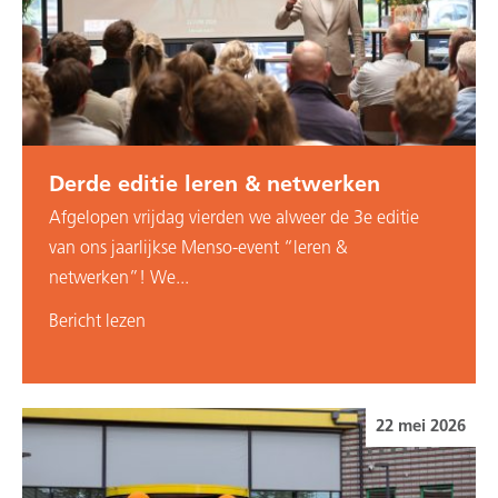
Derde editie leren & netwerken
Afgelopen vrijdag vierden we alweer de 3e editie
van ons jaarlijkse Menso-event “leren &
netwerken”! We...
Bericht lezen
22 mei 2026