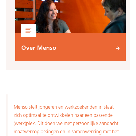
Over Menso
Menso stelt jongeren en werkzoekenden in staat
zich optimaal te ontwikkelen naar een passende
(werk)plek. Dit doen we met persoonlijke aandacht,
maatwerkoplossingen en in samenwerking met het