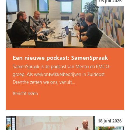
03 juli 2026
Een nieuwe podcast: SamenSpraak
SamenSpraak is de podcast van Menso en EMCO-
groep. Als werkontwikkelbedrijven in Zuidoost
Drenthe zetten we ons, vanuit...
Bericht lezen
18 juni 2026