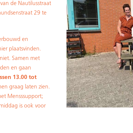
an de Nautilusstraat
undsenstraat 29 te
verbouwd en
hier plaatsvinden.
 niet. Samen met
orden en gaan
sen 13.00 tot
en graag laten zien.
met Mensssupport;
middag is ook voor