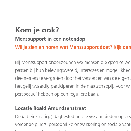
Kom je ook?
Menssupport in een notendop
Wil je zien en horen wat Menssupport doet? Kijk dan
Bij Menssupport ondersteunen we mensen die geen of wein
passen bij hun belevingswereld, interesses en mogelijkhed
deelnemers te vergroten door het versterken van de eigen
het gelijkwaardig participeren in de maatschappij. Voor 
perspectief hebben op een reguliere baan.
Locatie Roald Amundsenstraat
De (arbeidsmatige) dagbesteding die we aanbieden op deze
volgende pijlers: persoonlijke ontwikkeling en sociale va