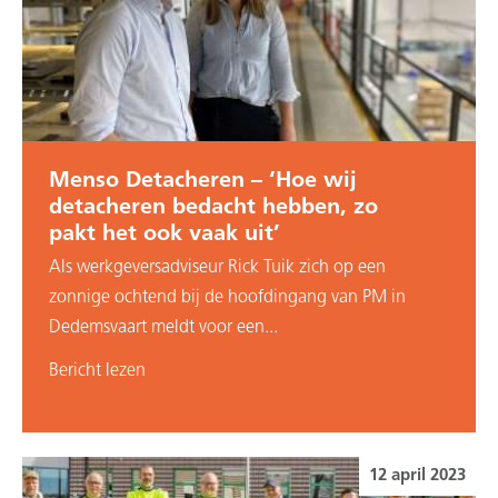
Menso Detacheren – ‘Hoe wij
detacheren bedacht hebben, zo
pakt het ook vaak uit’
Als werkgeversadviseur Rick Tuik zich op een
zonnige ochtend bij de hoofdingang van PM in
Dedemsvaart meldt voor een...
Bericht lezen
12 april 2023