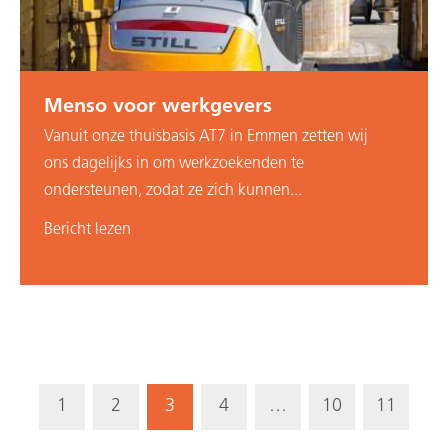
Menso voor werkgevers
Vanuit onze thuisbasis AT7 in Emmen zetten wij
ons dagelijks in om werkzoekenden te
ondersteunen, zodat ze zich kunnen...
Bericht lezen
1
2
3
4
…
10
11