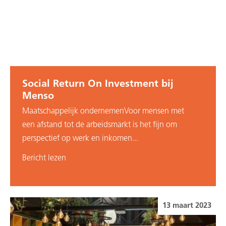
Social Return On Investment bij
Menso
Maatschappelijk ondernemenVoor mensen met
een afstand tot de arbeidsmarkt is het fijn om
perspectief op werk en inkomen...
Bericht lezen
13 maart 2023